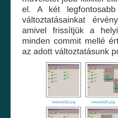
el. A két legfontosabb
változtatásainkat érvén
amivel frissítjük a hel
minden commit mellé ért
az adott változtatásunk 
tortoise019.png
tortoise020.png