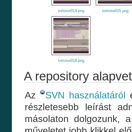
tortoise014.png
tortoise015.png
tortoise018.png
A repository alapve
Az
SVN használatáról
e
részletesebb leírást ad
másolaton dolgozunk, a 
műveletet jobb klikkel 