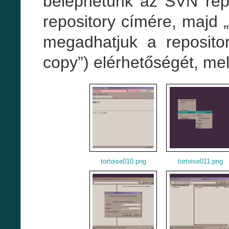
beléphetünk az SVN rep
repository címére, majd 
megadhatjuk a repositor
copy”) elérhetőségét, me
tortoise010.png
tortoise011.png