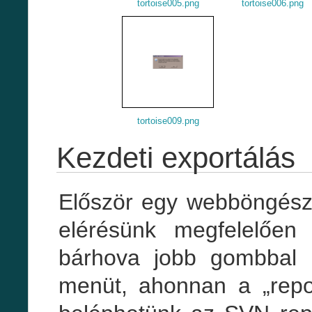
tortoise005.png
tortoise006.png
tortoise009.png
Kezdeti exportálás
Először egy webböngésző
elérésünk megfelelően
bárhova jobb gombbal k
menüt, ahonnan a „repo-