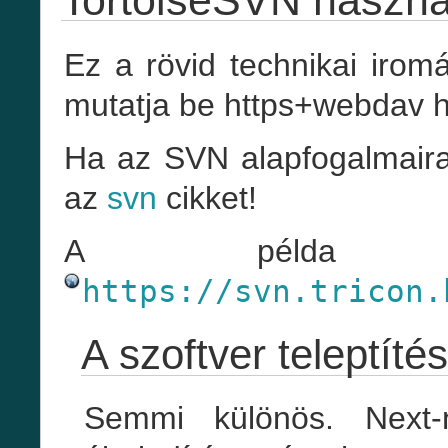
TortoiseSVN használ
Ez a rövid technikai iro
mutatja be https+webdav h
Ha az SVN alapfogalmaira 
az
svn
cikket!
A példa re
https://svn.tricon.
A szoftver teleptíté
Semmi különös. Next-