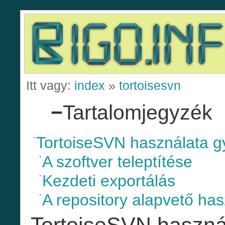
Itt vagy:
index
»
tortoisesvn
−
Tartalomjegyzék
TortoiseSVN használata g
A szoftver teleptítése
Kezdeti exportálás
A repository alapvető ha