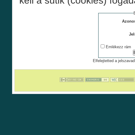
kell a sütik (cookies) foga
Azonos
Jel
Emlékezz rám
Elfelejtetted a jelszavad