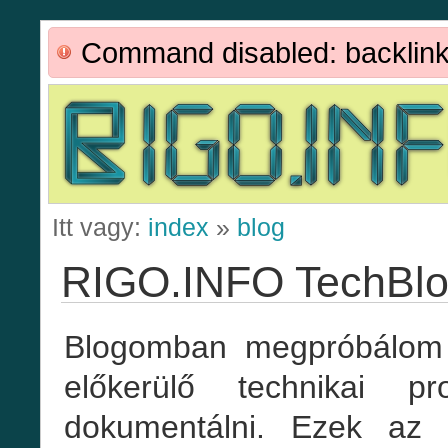
Command disabled: backlin
Itt vagy:
index
»
blog
RIGO.INFO TechBl
Blogomban megpróbálom
előkerülő technikai p
dokumentálni. Ezek az 