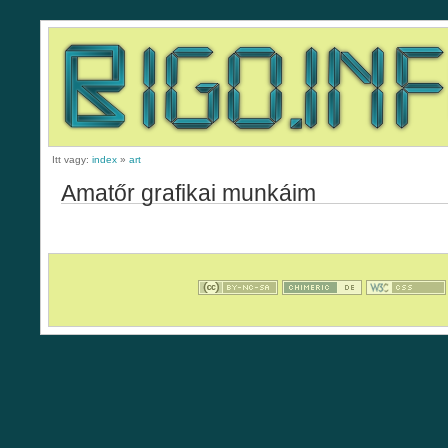
Itt vagy:
index
»
art
Amatőr grafikai munkáim