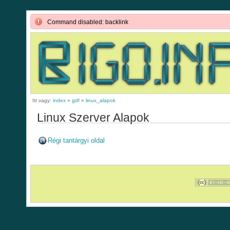
Command disabled: backlink
Itt vagy:
index
»
gdf
»
linux_alapok
Linux Szerver Alapok
Régi tantárgyi oldal