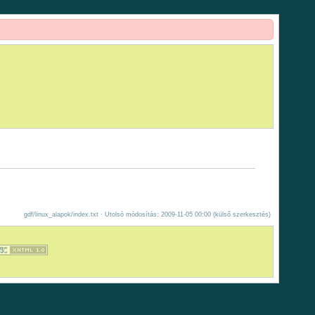
gdf/linux_alapok/index.txt
· Utolsó módosítás: 2009-11-05 00:00 (külső szerkesztés)