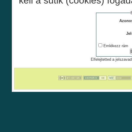
kell a sütik (cookies) foga
Azonos
Jel
Emlékezz rám
Elfelejtetted a jelszavad