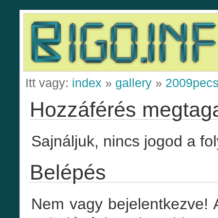
Itt vagy:
index
»
gallery
»
2009pec
Hozzáférés megtag
Sajnáljuk, nincs jogod a fo
Belépés
Nem vagy bejelentkezve! 